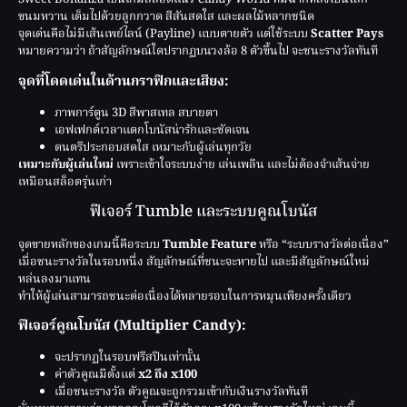
ขนมหวาน เต็มไปด้วยลูกกวาด สีสันสดใส และผลไม้หลากชนิด
จุดเด่นคือไม่มีเส้นเพย์ไลน์ (Payline) แบบตายตัว แต่ใช้ระบบ
Scatter Pays
หมายความว่า ถ้าสัญลักษณ์ใดปรากฏบนวงล้อ 8 ตัวขึ้นไป จะชนะรางวัลทันที
จุดที่โดดเด่นในด้านกราฟิกและเสียง:
ภาพการ์ตูน 3D สีพาสเทล สบายตา
เอฟเฟกต์เวลาแตกโบนัสน่ารักและชัดเจน
ดนตรีประกอบสดใส เหมาะกับผู้เล่นทุกวัย
เหมาะกับผู้เล่นใหม่
เพราะเข้าใจระบบง่าย เล่นเพลิน และไม่ต้องจำเส้นจ่าย
เหมือนสล็อตรุ่นเก่า
ฟีเจอร์ Tumble และระบบคูณโบนัส
จุดขายหลักของเกมนี้คือระบบ
Tumble Feature
หรือ “ระบบรางวัลต่อเนื่อง”
เมื่อชนะรางวัลในรอบหนึ่ง สัญลักษณ์ที่ชนะจะหายไป และมีสัญลักษณ์ใหม่
หล่นลงมาแทน
ทำให้ผู้เล่นสามารถชนะต่อเนื่องได้หลายรอบในการหมุนเพียงครั้งเดียว
ฟีเจอร์คูณโบนัส (Multiplier Candy):
จะปรากฏในรอบฟรีสปินเท่านั้น
ค่าตัวคูณมีตั้งแต่
x2 ถึง x100
เมื่อชนะรางวัล ตัวคูณจะถูกรวมเข้ากับเงินรางวัลทันที