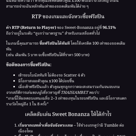
นั่นหมายความว่า หากคุณโชคดีได้ตัวคูณ x100 พร้อมรางวัลใหญ่ เกมนี้
สามารถจ่ายเงินหลักพันเท่าของยอดเดิมพันได้ง่าย ๆ
RTP ของเกมและจังหวะซื้อฟรีสปิน
ค่า RTP (Return to Player)
ของ Sweet-Bonanza อยู่ที่
96.51%
ถือว่าอยู่ในระดับ “สูงกว่ามาตรฐาน” สำหรับเกมสล็อตทั่วไป
ในเกมนี้คุณสามารถ
ซื้อฟรีสปินได้ทันที
โดยใช้เครดิต 100 เท่าของยอดเดิม
พัน
(เช่น เดิมพัน 5 บาท จะซื้อฟรีสปินได้ที่ราคา 500 บาท)
ข้อดีของการซื้อฟรีสปิน:
เข้ารอบโบนัสทันที ไม่ต้องรอ Scatter 4 ตัว
มีโอกาสเจอตัวคูณ x100 ได้บ่อยขึ้น
เมื่อเข้าฟรีสปินแล้ว ตัวคูณทุกลูกกวาดจะสะสมรวมกันจนจบเกม
จากสถิติการเล่นของผู้เชี่ยวชาญที่ THAISIAMBET พบว่า:
“เกมนี้ให้ผลตอบแทนเฉลี่ย 2–3 เท่าของทุนในรอบฟรีสปิน และมีโอกาสแตก
รางวัลใหญ่ถึง 1 ใน 8 ครั้ง”
เคล็ดลับเล่น Sweet Bonanza ให้ได้กำไร
เริ่มจากเบทต่ำเพื่อจับจังหวะเกม
– ใช้ช่วงแรกดูว่ามี Tumble ต่อ
เนื่องไหม