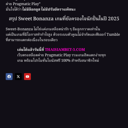
ค่าย Pragmatic Play”
มั่นใจได้ว่า
ไม่มีล็อกยูส ไม่มีปรับอัตราแพ้ชนะ
สรุป Sweet Bonanza เกมที่ยังครองใจนักปั่นในปี 2025
Sweet-Bonanza ไม่ใช่แค่เกมสล็อตน่ารัก ๆ ธีมลูกกวาดเท่านั้น
แต่เป็นเกมที่มีโอกาสทำกำไรสูง ด้วยระบบตัวคูณไม่จำกัดและฟีเจอร์ Tumble
ที่สามารถแตกต่อเนื่องในรอบเดียว
เล่นได้แล้ววันนี้ที่
THAISIAMBET-3.COM
เว็บตรงสล็อตค่าย Pragmatic Play รวมเกมฮิตแตกง่ายทุก
เกม พร้อมโปรโมชั่นโบนัสฟรี 100% สำหรับสมาชิกใหม่