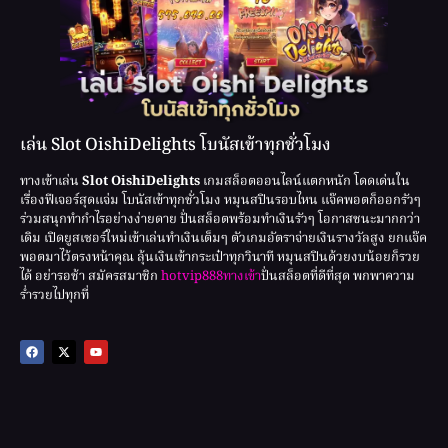
เล่น Slot OishiDelights โบนัสเข้าทุกชั่วโมง
ทางเข้าเล่น
Slot OishiDelights
เกมสล็อตออนไลน์แตกหนัก โดดเด่นใน
เรื่องฟีเจอร์สุดแจ่ม โบนัสเข้าทุกชั่วโมง หมุนสปินรอบไหน แจ๊คพอตก็ออกรัวๆ
ร่วมสนุกทำกำไรอย่างง่ายดาย ปั่นสล็อตพร้อมทำเงินรัวๆ โอกาสชนะมากกว่า
เดิม เปิดยูสเซอร์ใหม่เข้าเล่นทำเงินเต็มๆ ตัวเกมอัตราจ่ายเงินรางวัลสูง ยกแจ๊ค
พอตมาไว้ตรงหน้าคุณ ลุ้นเงินเข้ากระเป๋าทุกวินาที หมุนสปินด้วยงบน้อยก็รวย
ได้ อย่ารอช้า สมัครสมาชิก
hotvip888ทางเข้า
ปั่นสล็อตที่ดีที่สุด พกพาความ
ร่ำรวยไปทุกที่