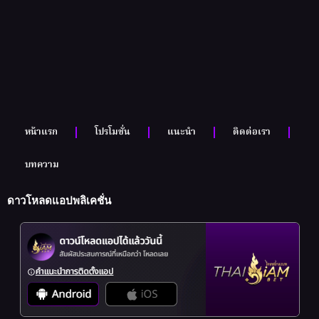
หน้าแรก
โปรโมชั่น
แนะนำ
ติดต่อเรา
บทความ
ดาวโหลดแอปพลิเคชั่น