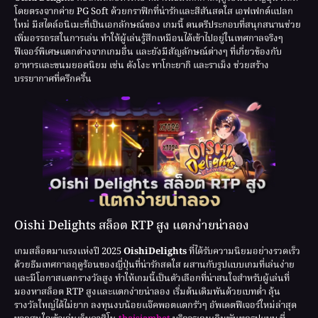
โดยตรงจากค่าย PG Soft ด้วยกราฟิกที่น่ารักและสีสันสดใส เอฟเฟกต์แปลก
ใหม่ มีสไตล์อนิเมะที่เป็นเอกลักษณ์ของ เกมนี้ ดนตรีประกอบที่สนุกสนานช่วย
เพิ่มอรรถรสในการเล่น ทำให้ผู้เล่นรู้สึกเหมือนได้เข้าไปอยู่ในเทศกาลจริงๆ
ฟีเจอร์พิเศษแตกต่างจากเกมอื่น และยังมีสัญลักษณ์ต่างๆ ที่เกี่ยวข้องกับ
อาหารและขนมยอดนิยม เช่น ดังโงะ ทาโกะยากิ และราเม็ง ช่วยสร้าง
บรรยากาศที่ครึกครื้น
Oishi Delights สล็อต RTP สูง แตกง่ายน่าลอง
เกมสล็อตมาแรงแห่งปี 2025
OishiDelights
ที่ได้รับความนิยมอย่างรวดเร็ว
ด้วยธีมเทศกาลฤดูร้อนของญี่ปุ่นที่น่ารักสดใส ผสานกับรูปแบบเกมที่เล่นง่าย
และมีโอกาสแตกรางวัลสูง ทำให้เกมนี้เป็นตัวเลือกที่น่าสนใจสำหรับผู้เล่นที่
มองหาสล็อต RTP สูงและแตกง่ายน่าลอง เริ่มต้นเดิมพันด้วยเบทต่ำ ลุ้น
รางวัลใหญ่ได้ไม่ยาก ลงทุนงบน้อยแจ๊คพอตแตกรัวๆ อัพเดตฟีเจอร์ใหม่ล่าสุด