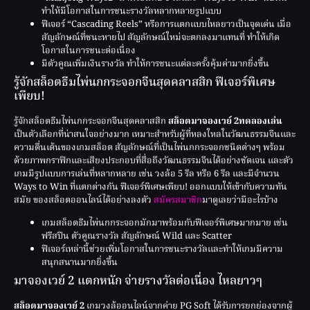
ทำให้มีโอกาสในการชนะรางวัลหลากหลายรูปแบบ
ฟีเจอร์ “Cascading Reels” หรือการแตกแบบไหลยาวเป็นจุดเด่น เมื่อ
สัญลักษณ์ที่ชนะหายไป สัญลักษณ์ใหม่จะตกลงมาแทนที่ ทำให้เกิด
โอกาสในการชนะต่อเนื่อง
มีตัวคูณเพิ่มเงินรางวัล ทำให้การชนะแต่ละครั้งคุ้มค่ามากยิ่งขึ้น
รู้จักสล็อตธีมไพ่นกกระจอกจีนสุดคลาสสิก ฟีเจอร์พิเศษ
เพียบ!
รู้จักสล็อตธีมไพ่นกกระจอกจีนสุดคลาสสิก
สล็อตมาจองเวย์ 2ทดลองเล่น
เป็นตัวเลือกที่น่าสนใจอย่างมาก เหมาะสำหรับผู้ที่หลงใหลในวัฒนธรรมจีนและ
ความตื่นเต้นของเกมสล็อต สัญลักษณ์ที่เป็นไพ่นกกระจอกชนิดต่างๆ พร้อม
ด้วยภาพกราฟิกและเสียงประกอบที่สื่อถึงวัฒนธรรมจีนได้อย่างชัดเจน และตัว
เกมมีรูปแบบการเล่นที่หลากหลาย เช่น วงล้อ 5 รีล หรือ 6 รีล และมีจำนวน
Ways to Win ที่แตกต่างกัน ฟีเจอร์พิเศษเพียบ! ออกแบบให้เข้ากับความทัน
สมัย ของสล็อตออนไลน์ได้อย่างลงตัว
สมัครสมาชิก
มาดูเลยว่ามีอะไรบ้าง
เกมสล็อตธีมไพ่นกกระจอกมักมาพร้อมกับฟีเจอร์พิเศษมากมาย เช่น
ฟรีสปิน ตัวคูณรางวัล สัญลักษณ์ Wild และ Scatter
ฟีเจอร์เหล่านี้ช่วยเพิ่มโอกาสในการชนะรางวัลและทำให้เกมมีความ
สนุกสนานมากยิ่งขึ้น
มาจองเวย์ 2 แตกหนัก จ่ายรางวัลต่อเนื่อง ไหลยาวๆ
สล็อตมาจองเวย์ 2
เกมวงล้ออนไลน์จากค่าย PG Soft ได้รับการยกย่องจากผู้