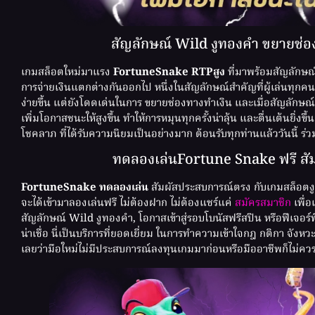
สัญลักษณ์ Wild งูทองคำ ขยายช่อ
เกมสล็อตใหม่มาแรง
FortuneSnake RTPสูง
ที่มาพร้อมสัญลักษณ
การจ่ายเงินแตกต่างกันออกไป หนึ่งในสัญลักษณ์สำคัญที่ผู้เล่นทุกค
ง่ายขึ้น แต่ยังโดดเด่นในการ ขยายช่องทางทำเงิน และเมื่อสัญลักษ
เพิ่มโอกาสชนะให้สูงขึ้น ทำให้การหมุนทุกครั้งน่าลุ้น และตื่นเต้นยิ่
โชคลาภ ที่ได้รับความนิยมเป็นอย่างมาก ต้อนรับทุกท่านแล้ววันนี้ ร
ทดลองเล่นFortune Snake ฟรี สัมผ
FortuneSnake ทดลองเล่น
สัมผัสประสบการณ์ตรง กับเกมสล็อตงูแ
จะได้เข้ามาลองเล่นฟรี ไม่ต้องฝาก ไม่ต้องแชร์แค่
สมัครสมาชิก
เพื่
สัญลักษณ์ Wild งูทองคำ, โอกาสเข้าสู่รอบโบนัสฟรีสปิน หรือฟีเจอร์พิ
น่าเชื่อ นี่เป็นบริการที่ยอดเยี่ยม ในการทำความเข้าใจกฎ กติกา จั
เลยว่ามือใหม่ไม่มีประสบการณ์ลงทุนเกมมาก่อนหรือมืออาชีพก็ไม่