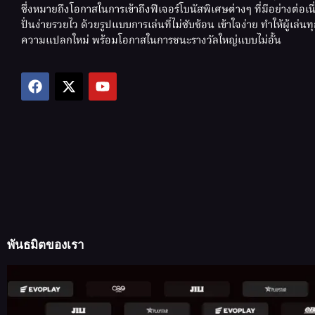
ซึ่งหมายถึงโอกาสในการเข้าถึงฟีเจอร์โบนัสพิเศษต่างๆ ที่มีอย่างต่อเ
ปั่นง่ายรวยไว ด้วยรูปแบบการเล่นที่ไม่ซับซ้อน เข้าใจง่าย ทำให้ผู้เล
ความแปลกใหม่ พร้อมโอกาสในการชนะรางวัลใหญ่แบบไม่อั้น
พันธมิตของเรา