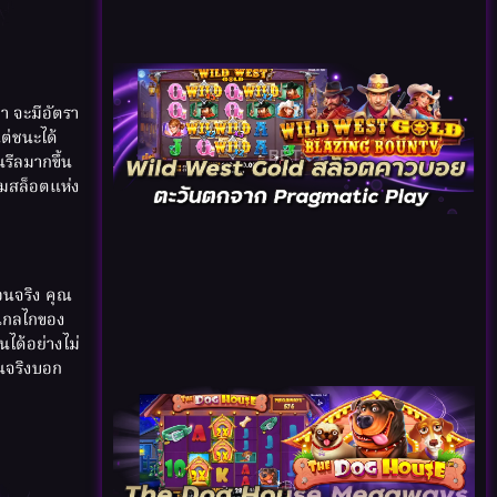
า จะมีอัตรา
ต่ชนะได้
รีลมากขึ้น
มสล็อตแห่ง
อนจริง คุณ
ป็นกลไกของ
นได้อย่างไม่
ันจริงบอก