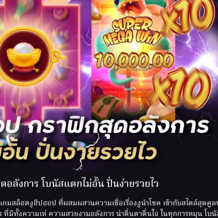
ดอลังการ โบนัสแตกไม่อั้น ปั่นง่ายรวยไว
เกมสล็อตงูฮิปฮอป ที่ผสมผสานความเชื่อเรื่องงูนำโชค เข้ากับสไตล์สุดคู
ี่มีทั้งความเท่ ความสวยงามอลังการ น่าตื่นตาตื่นใจ ในทุกการหมุน โบนั