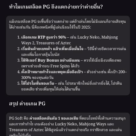
ทำไมเกมสล็อต PG ถึงแตกง่ายกว่าค่ายอื่น?
แม้เกมสล็อต PG จะขึ้นชื่อว่าแตกง่าย แต่ถ้าเล่นโดยไม่มีแผนก็อาจเสียทุน
ได้ง่ายเช่นกัน นี่คือเทคนิคที่ผู้เล่นนิยมใช้ในปี 2025:
เลือกเกม RTP สูงกว่า 96%
– เช่น Lucky Neko, Mahjong
Ways 2, Treasures of Aztec
เริ่มต้นด้วยเบทต่ำ แล้วเพิ่มเมื่อมั่นใจ
– วิธีนี้ช่วยยืดเวลาการเล่น
และเพิ่มโอกาสลุ้นโบนัส
ใช้ฟีเจอร์ Buy Bonus อย่างมีแผน
– ควรใช้เมื่อมีงบเพียงพอ
เพราะช่วยเข้ารอบ Free Spins ได้เร็ว
ตั้งเป้าหมายกำไรและหยุดเมื่อถึงเป้า
– ตัวอย่างเช่น ตั้งเป้า 200–
300% ของทุนต่อวัน
ใช้โปรโมชั่นของเว็บ
– เช่น โปรสมาชิกใหม่ยิ่งฝากยิ่งได้, โปรคืน
ยอดเสีย ช่วยเพิ่มทุนให้เล่นได้นานขึ้น
สรุป ค่ายเกม PG
PG Soft คือ
ค่ายสล็อตอันดับ 1 ของเอเชีย
ที่ตอบโจทย์ทั้งด้านความสนุก
และการทำกำไร เกมดังอย่าง Lucky Neko, Mahjong Ways และ
Treasures of Aztec ได้พิสูจน์แล้วว่าแตกง่ายจริง กราฟิกสวย และเล่น
เพลินไม่มีเบื่อ