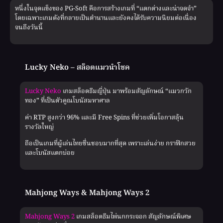
หนึ่งในจุดแข็งของ PG-Soft คือการสร้างเกมที่ “แตกต่างและน่าจดจำ”
โดยเฉพาะเกมดังที่กลายเป็นตำนานและยังคงได้รับความนิยมต่อเนื่อง
จนถึงวันนี้
Lucky Neko – สล็อตแมวนำโชค
Lucky Neko
เกมสล็อตธีมญี่ปุ่น มาพร้อมสัญลักษณ์ “แมวกวัก
ทอง” ที่เป็นตัวคูณโบนัสมหาศาล
ค่า RTP สูงกว่า 96% และมี Free Spins ที่ช่วยเพิ่มโอกาสลุ้น
รางวัลใหญ่
ถือเป็นเกมที่ผู้เล่นไทยชื่นชอบมากที่สุด เพราะเล่นง่าย กราฟิกสวย
และโบนัสแตกบ่อย
Mahjong Ways & Mahjong Ways 2
Mahjong Ways 2
เกมสล็อตธีมไพ่นกกระจอก สัญลักษณ์พิเศษ