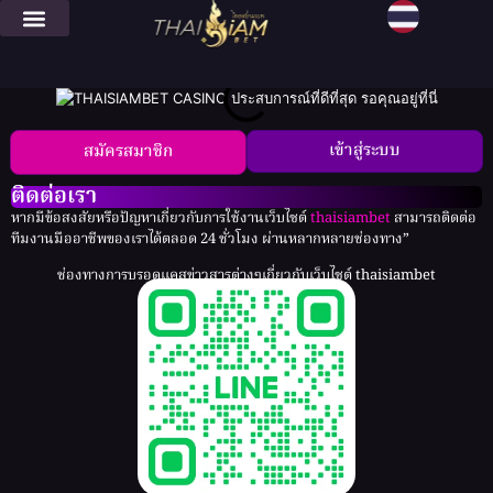
โปรโมชั่น
ติดต่อเรา
เข้าสู่ระบบ
สมัครสมาชิก
ติดต่อเรา
หากมีข้อสงสัยหรือปัญหาเกี่ยวกับการใช้งานเว็บไซต์
thaisiambet
สามารถติดต่อ
ทีมงานมืออาชีพของเราได้ตลอด 24 ชั่วโมง ผ่านหลากหลายช่องทาง”
ช่องทางการบรอดแคสข่าวสารต่างๆเกี่ยวกับเว็บไซต์ thaisiambet