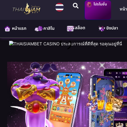
โปรโมชั่น
หน้
สล็อต
ยิงปลา
หน้าแรก
คาสิโน