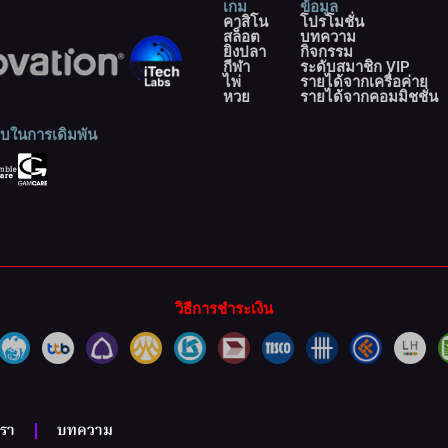
เกม
ข้อมูล
คาสิโน
โปรโมชั่น
สล็อต
บทความ
ยิงปลา
กิจกรรม
กีฬา
ระดับสมาชิก VIP
ไพ่
รายได้จากเครื่อค่าย
หวย
รายได้จากคอมมิชชั่น
อบในการเดิมพัน
วิธีการชำระเงิน
เรา
บทความ