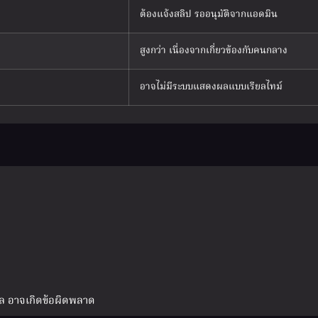
ต้องแจ้งสลิป รออนุมัติจากแอดมิน
สูงกว่า เนื่องจากเกี่ยวข้องกับคนกลาง
อาจไม่มีระบบแสดงผลแบบเรียลไทม์
ูแล อาจเกิดข้อผิดพลาด