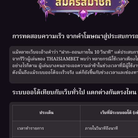
การทดสอบความเร็ว จากคำโฆษณาสู่ประสบการณ์จ
แม้หลายเว็บจะอ้างคำว่า “ฝาก–ถอนภายใน 10 วินาที” แต่ประสบกา
จากรีวิวผู้เล่นของ THAISIAMBET พบว่า หลายกรณีใช้เวลาเพียงไม่
อย่างไรก็ตาม ผู้เล่นบางคนอาจเจอความล่าช้าในช่วงเวลาที่มีผู้ใช
ดังนั้นถึงแม้ระบบออโต้จะเร็วจริง แต่ก็ยังขึ้นกับช่วงเวลาและช่องท
ระบบออโต้เทียบกับเว็บทั่วไป แตกต่างกันตรงไหน
ประเด็น
เว็บที่มีระบบออโต้
เวลาทำรายการ
ภายในวินาทีถึงนาที