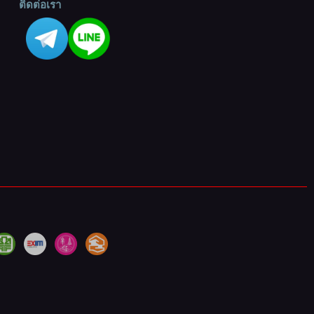
ติดต่อเรา