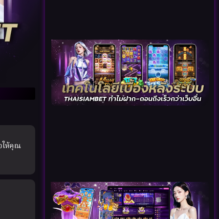
อให้คุณ