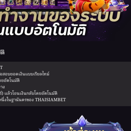
ติ
ET
วจสอบยอดเงินแบบเรียลไทม์
ดยอัตโนมัติ
ทาง
ร์) แล้วโอนเงินกลับโดยอัตโนมัติ
่งเป็นหนึ่งในฐานันดรของ THAISIAMBET