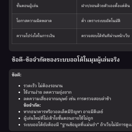
ขั้นตอนผู้เล่น
ฝาก/ถอนด้วยตัวเองตั้งแต่ต้น
โอกาสความผิดพลาด
ต่ำ เพราะระบบอัตโนมัติ
ความโปร่งใสในการเงิน
ตรวจสอบได้ทันทีผ่านหน้าเว็บ
ข้อดี–ข้อจำกัดของระบบออโต้ในมุมผู้เล่นจริง
ข้อดี:
รวดเร็ว ไม่ต้องรอนาน
ใช้งานง่าย ลดความยุ่งยาก
ลดความเสี่ยงจากมนุษย์ เช่น การตรวจสอบล่าช้า
ข้อจำกัด:
หากธนาคารหรือวอลเล็ตมีปัญหา อาจมีดีเลย์
ผู้เล่นใหม่ที่ไม่เข้าใจขั้นตอนอาจใช้ไม่ถูก
ระบบออโต้ยังต้องมี “ฐานข้อมูลที่แม่นยำ” ถ้าเว็บไม่มีการด