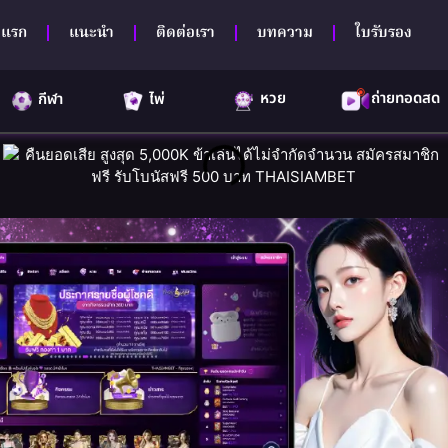
าแรก
แนะนำ
ติดต่อเรา
บทความ
ใบรับรอง
ถ่ายทอดสด
หวย
กีฬา
ไพ่