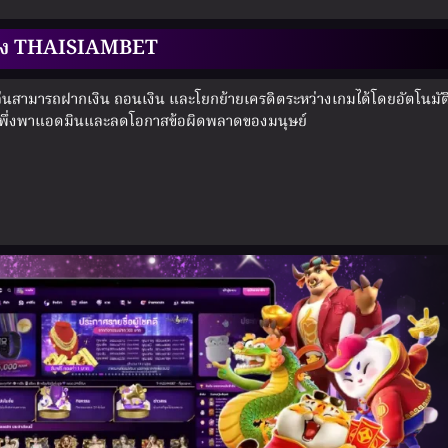
งของ THAISIAMBET
่นสามารถฝากเงิน ถอนเงิน และโยกย้ายเครดิตระหว่างเกมได้โดยอัตโนมัต
การพึ่งพาแอดมินและลดโอกาสข้อผิดพลาดของมนุษย์