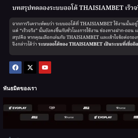
บทสรุปทดลองระบบออโต้ THAISIAMBET เร็วจริงแ
จากการวิเคราะห์พบว่า ระบบออโต้ที่ THAISIAMBET ใช้งานนั้นอยู่
แต่ “เร็วจริง” นั้นยังคงขึ้นกับชั่วโมงการใช้งาน ช่องทางฝาก-ถอน
สรุปคือ หากคุณเลือกเล่นกับ THAISIAMBET และเข้าใจข้อต่อรองขอ
จึงกล่าวได้ว่า
ระบบออโต้ของ THAISIAMBET เป็นระบบที่เชื่อถือ
พันธมิตของเรา