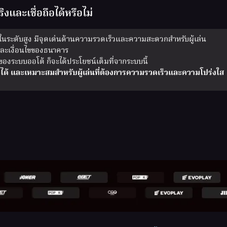
ละเชื่อถือได้หรือไม่
ในระดับสูง มีจุดเด่นด้านความรวดเร็วและความสะดวกสำหรับผู้เล่น
 และเงื่อนไขของธนาคาร
งระบบออโต้ ก็จะได้ประโยชน์เต็มที่จากระบบนี้
ได้ และเหมาะสมสำหรับผู้เล่นที่ต้องการความรวดเร็วและความโปร่งใส